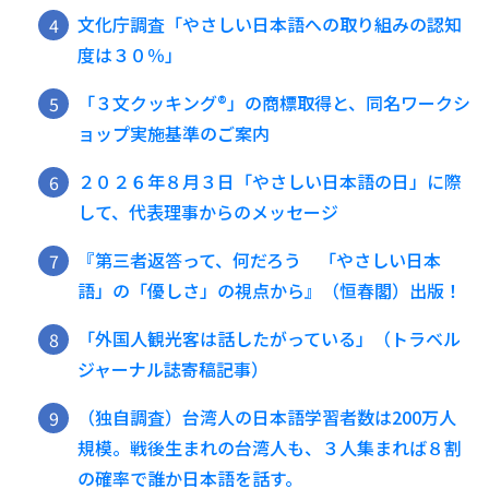
文化庁調査「やさしい日本語への取り組みの認知
度は３０％」
「３文クッキング®️」の商標取得と、同名ワークシ
ョップ実施基準のご案内
２０２６年８月３日「やさしい日本語の日」に際
して、代表理事からのメッセージ
『第三者返答って、何だろう 「やさしい日本
語」の「優しさ」の視点から』（恒春閣）出版！
「外国人観光客は話したがっている」（トラベル
ジャーナル誌寄稿記事）
（独自調査）台湾人の日本語学習者数は200万人
規模。戦後生まれの台湾人も、３人集まれば８割
の確率で誰か日本語を話す。